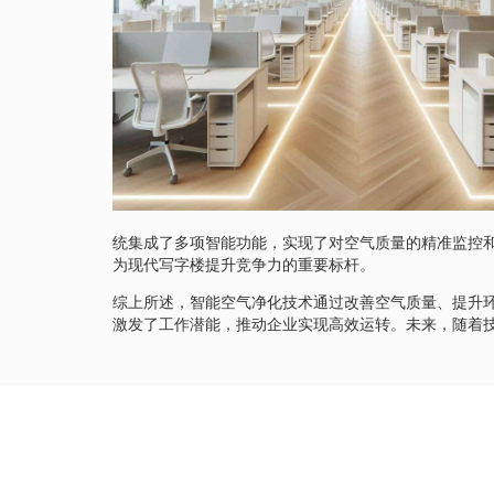
统集成了多项智能功能，实现了对空气质量的精准监控
为现代写字楼提升竞争力的重要标杆。
综上所述，智能空气净化技术通过改善空气质量、提升
激发了工作潜能，推动企业实现高效运转。未来，随着