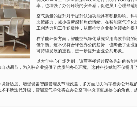
率，也增强了办公环境的安全感，促进员工心理舒适
空气质量的提升对于提升认知功能具有积极影响。科
决策能力，减少疲劳感和焦虑情绪。在智能空气净化
工创造力和工作积极性，从而推动企业整体绩效的提
在节能环保方面，智能空气净化系统采用高效节能的
佳平衡。这不仅符合绿色办公的趋势，也降低了企业
可持续发展的重视，进一步提升企业公共形象。
以大宁中心广场为例，该写字楼通过配备先进的智能
和自动调节，为入驻企业提供了优质的办公环境。这种科技赋能不仅提升
环境舒适度、增强设备智能管理及节能效益，多方面助力写字楼办公环境
技术不断迭代升级，智能空气净化将在办公空间中扮演更加核心的角色，