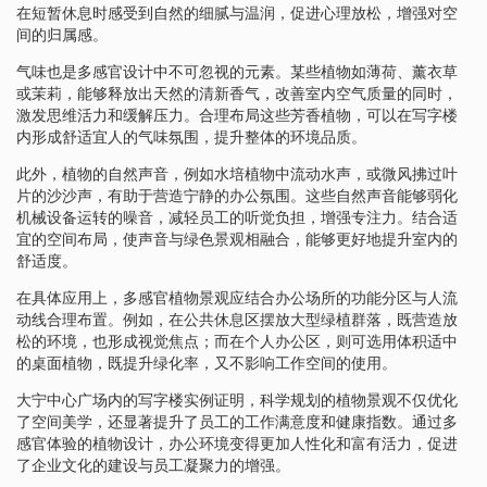
在短暂休息时感受到自然的细腻与温润，促进心理放松，增强对空
间的归属感。
气味也是多感官设计中不可忽视的元素。某些植物如薄荷、薰衣草
或茉莉，能够释放出天然的清新香气，改善室内空气质量的同时，
激发思维活力和缓解压力。合理布局这些芳香植物，可以在写字楼
内形成舒适宜人的气味氛围，提升整体的环境品质。
此外，植物的自然声音，例如水培植物中流动水声，或微风拂过叶
片的沙沙声，有助于营造宁静的办公氛围。这些自然声音能够弱化
机械设备运转的噪音，减轻员工的听觉负担，增强专注力。结合适
宜的空间布局，使声音与绿色景观相融合，能够更好地提升室内的
舒适度。
在具体应用上，多感官植物景观应结合办公场所的功能分区与人流
动线合理布置。例如，在公共休息区摆放大型绿植群落，既营造放
松的环境，也形成视觉焦点；而在个人办公区，则可选用体积适中
的桌面植物，既提升绿化率，又不影响工作空间的使用。
大宁中心广场内的写字楼实例证明，科学规划的植物景观不仅优化
了空间美学，还显著提升了员工的工作满意度和健康指数。通过多
感官体验的植物设计，办公环境变得更加人性化和富有活力，促进
了企业文化的建设与员工凝聚力的增强。