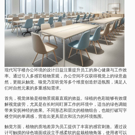
现代写字楼办公环境的设计日益注重提升员工的身心健康与工作效
率。通过引入多感官植物景观，办公空间不仅获得视觉上的绿意盎
然，更能从触觉、嗅觉乃至听觉等多个维度创造舒适氛围，满足人
们对自然元素的多重感知需求。
首先，视觉体验是植物景观最直观的效益。绿植的色彩能够有效缓
解视觉疲劳，尤其是在长时间盯屏工作的环境中，适当的绿色调能
带来安抚神经的效果。不同形态和层次的植物组合，也能打破写字
楼空间的单调感，营造出更具层次和活力的环境氛围。
触觉方面，植物的质地差异为员工提供了丰富的感官刺激。通过设
计可触摸的绿色墙面或设立手感柔软的盆栽植物角落，使用者可以