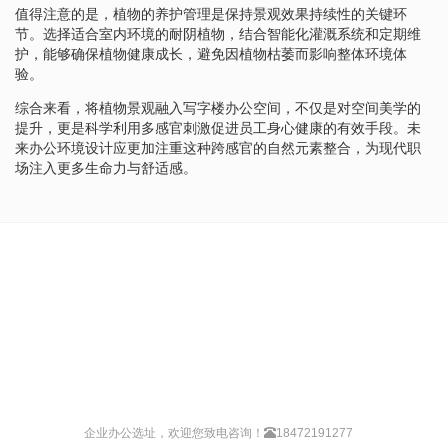
值得注意的是，植物的养护管理是保持景观效果持续性的关键环
节。选择适合室内环境的耐阴植物，结合智能化灌溉系统和定期维
护，能够确保植物健康成长，避免因植物枯萎而影响整体环境体
验。
综合来看，将植物景观融入写字楼办公空间，不仅是对空间美学的
提升，更是科学利用多感官刺激促进员工身心健康的有效手段。未
来办公环境设计应更加注重这种跨感官的自然元素整合，为现代职
场注入更多生命力与舒适感。
企业办公选址，欢迎您致电咨询！
18472191277