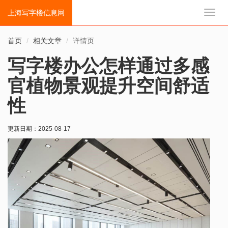
上海写字楼信息网
切
换
导
首页
相关文章
详情页
航
写字楼办公怎样通过多感
官植物景观提升空间舒适
性
更新日期：
2025-08-17