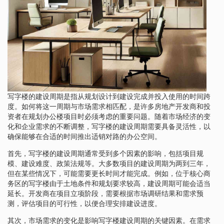
写字楼的建设周期是指从规划设计到建设完成并投入使用的时间跨
度。如何将这一周期与市场需求相匹配，是许多房地产开发商和投
资者在规划办公楼项目时必须考虑的重要问题。随着市场经济的变
化和企业需求的不断调整，写字楼的建设周期需要具备灵活性，以
确保能够在合适的时间推出适销对路的办公空间。
首先，写字楼的建设周期通常受到多个因素的影响，包括项目规
模、建设难度、政策法规等。大多数项目的建设周期为两到三年，
但在某些情况下，可能需要更长时间才能完成。例如，位于核心商
务区的写字楼由于土地条件和规划要求较高，建设周期可能会适当
延长。开发商在项目立项阶段，需要根据市场调研结果和需求预
测，评估项目的可行性，以便合理安排建设进度。
其次，市场需求的变化是影响写字楼建设周期的关键因素。在需求