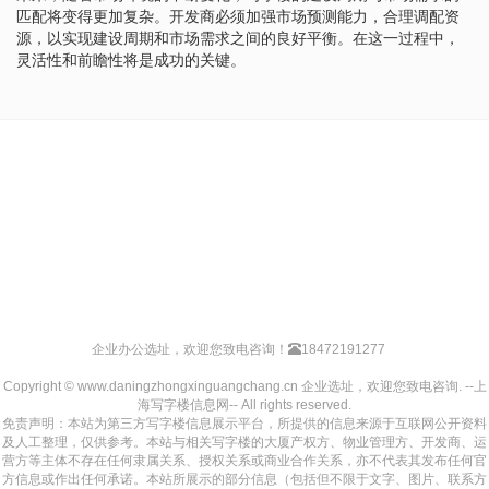
匹配将变得更加复杂。开发商必须加强市场预测能力，合理调配资
源，以实现建设周期和市场需求之间的良好平衡。在这一过程中，
灵活性和前瞻性将是成功的关键。
企业办公选址，欢迎您致电咨询！
18472191277
Copyright © www.daningzhongxinguangchang.cn 企业选址，欢迎您致电咨询. --上
海写字楼信息网-- All rights reserved.
免责声明：本站为第三方写字楼信息展示平台，所提供的信息来源于互联网公开资料
及人工整理，仅供参考。本站与相关写字楼的大厦产权方、物业管理方、开发商、运
营方等主体不存在任何隶属关系、授权关系或商业合作关系，亦不代表其发布任何官
方信息或作出任何承诺。本站所展示的部分信息（包括但不限于文字、图片、联系方